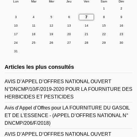
Lun
Mar
Mer
Jeu
Ven
Sam
Dim
1
2
7
3
4
5
6
8
9
10
11
12
13
14
15
16
17
18
19
20
21
22
23
24
25
26
27
28
29
30
31
Articles les plus consultés
AVIS D’APPEL D’OFFRES NATIONAL OUVERT
N°DNCMP/10/F/2019-2020 POUR LA FOURNITURE DES
HERBICIDES ET PESTICIDES
Avis d’Appel d’Offres pour LA FOURNITURE DU GASOIL
ET DE L'ESSENCE - (APPEL D’OFFRES NATIONAL N°
DNCMP/206/F/2018)
AVIS D’APPEL D’OFFRES NATIONAL OUVERT