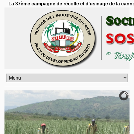
 37ème campagne de récolte et d'usinage de la canne à sucr
précédente
précédent
suivant
suivante